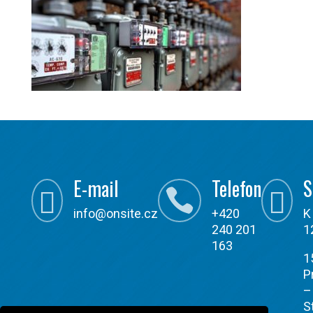
E-mail
Telefon
S



info@onsite.cz
+420
K
240 201
1
163
1
P
–
S