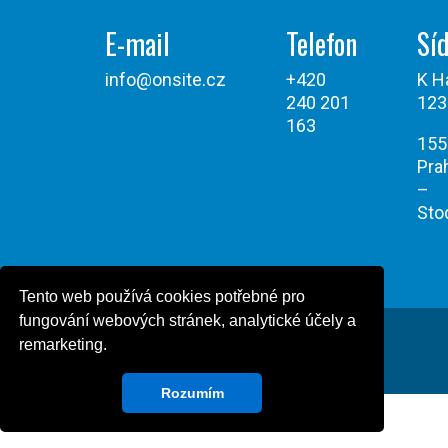
E-mail
Telefon
Síd
info@onsite.cz
+420
K H
240 201
123
163
155
Pra
–
Sto
Tento web používá cookies potřebné pro
fungování webových stránek, analytické účely a
remarketing.
Všechna práva vyhrazena © Onsite Power 2026
Powered by Design Green Cat
Rozumím