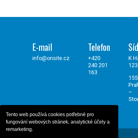
E-mail
Telefon
Síd
info@onsite.cz
+420
K H
240 201
123
163
155
Pra
–
Sto
Tento web používá cookies potřebné pro
fungování webových stránek, analytické účely a
remarketing.