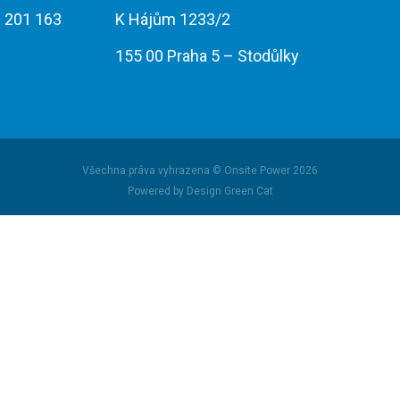
 201 163
K Hájům 1233/2
155 00 Praha 5 – Stodůlky
Všechna práva vyhrazena © Onsite Power 2026
Powered by Design Green Cat