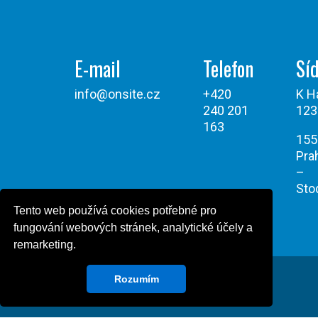
E-mail
Telefon
Síd
info@onsite.cz
+420
K H
240 201
123
163
155
Pra
–
Sto
Tento web používá cookies potřebné pro
fungování webových stránek, analytické účely a
remarketing.
Rozumím
Všechna práva vyhrazena © Onsite Power 2026
Powered by Design Green Cat