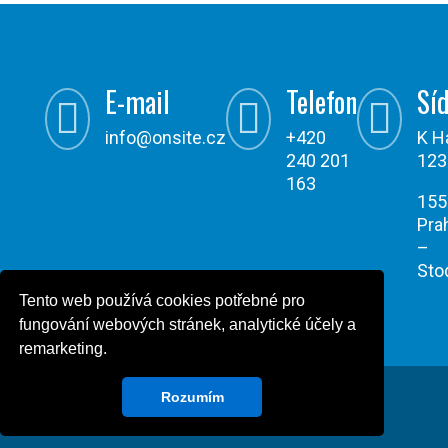
E-mail
Telefon
Síd



info@onsite.cz
+420
K H
240 201
123
163
155
Pra
–
Sto
Tento web používá cookies potřebné pro
fungování webových stránek, analytické účely a
remarketing.
Rozumím
Všechna práva vyhrazena © Onsite Power 2026
Powered by Design Green Cat