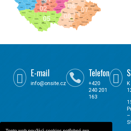
E-mail
Telefon
S



info@onsite.cz
+420
K
240 201
1
163
1
P
–
S
Tento web používá cookies potřebné pro