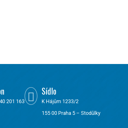
on
Sídlo

40 201 163
K Hájům 1233/2
155 00 Praha 5 – Stodůlky