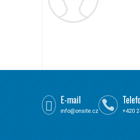
E-mail
Telef


info@onsite.cz
+420 2