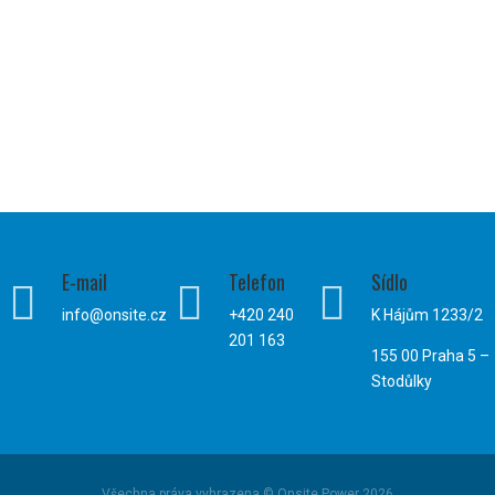
E-mail
Telefon
Sídlo



info@onsite.cz
+420 240
K Hájům 1233/2
201 163
155 00 Praha 5 –
Stodůlky
Všechna práva vyhrazena © Onsite Power 2026