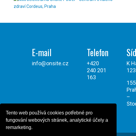
E-mail
Telefon
Síd
info@onsite.cz
+420
K H
240 201
123
163
155
Pra
–
Sto
Tento web používá cookies potřebné pro
fungování webových stránek, analytické účely a
remarketing.