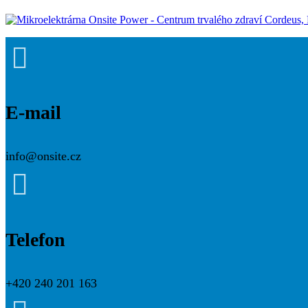

E-mail
info@onsite.cz

Telefon
+420 240 201 163