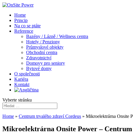
Home
Princip
Na co se ptáte
Reference
Bazény / Lázně / Wellness centra
Hotely / Penziony
Průmyslové objekty
Obchodní centra
Zdravotnictví
Domovy pro seniory
Bytové domy
O společnosti
Kariéra
Kontakt
Vyberte stránku
Home
»
Centrum trvalého zdraví Cordeus
»
Mikroelektrárna Onsite 
Mikroelektrárna Onsite Power – Centrum 