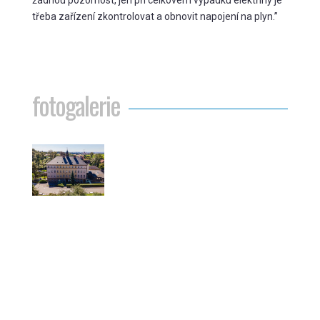
žádnou pozornost, jen při celkovém výpadku elektřiny je
třeba zařízení zkontrolovat a obnovit napojení na plyn.”
fotogalerie