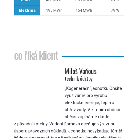
Elektřina
195 MWh
154 MWh
79 %
co říká klient
Miloš Vaňous
technik údržby
„Kogenerační jednotku Onsite
využíváme pro výrobu
elektrické energie, tepla a
ohřev vody. V zimním období
občas zapínáme i kotle
z původní kotelny. Vedení Domova oceňuje výraznou
úsporu provozních nákladů. Jednotka nevyžaduje téměř