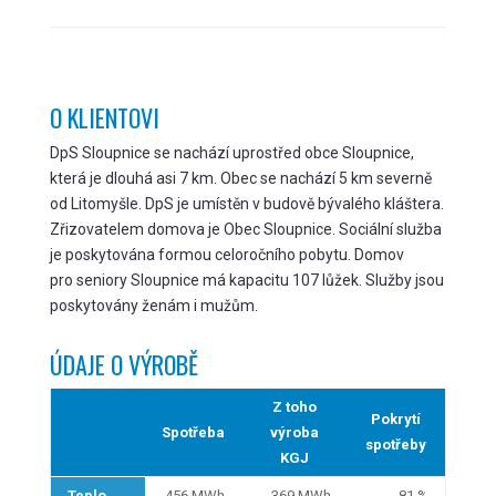
O KLIENTOVI
DpS Sloupnice se nachází uprostřed obce Sloupnice,
která je dlouhá asi 7 km. Obec se nachází 5 km severně
od Litomyšle. DpS je umístěn v budově bývalého kláštera.
Zřizovatelem domova je Obec Sloupnice. Sociální služba
je poskytována formou celoročního pobytu. Domov
pro seniory Sloupnice má kapacitu 107 lůžek. Služby jsou
poskytovány ženám i mužům.
ÚDAJE O VÝROBĚ
Z toho
Pokrytí
Spotřeba
výroba
spotřeby
KGJ
Teplo
456 MWh
369 MWh
81 %