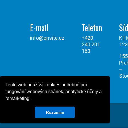
E-mail
Telefon
Síd
info@onsite.cz
+420
K H
240 201
123
163
155
Pra
–
Sto
Tento web používá cookies potřebné pro
fungování webových stránek, analytické účely a
remarketing.
Rozumím
Všechna práva vyhrazena © Onsite Power 2026
Powered by Design Green Cat