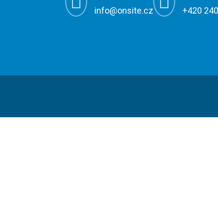


info@onsite.cz
+420 240