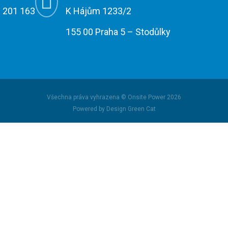

 201 163
K Hájům 1233/2
155 00 Praha 5 – Stodůlky
Všechna práva vyhrazena © Onsite Power 2026
Powered by Design Green Cat