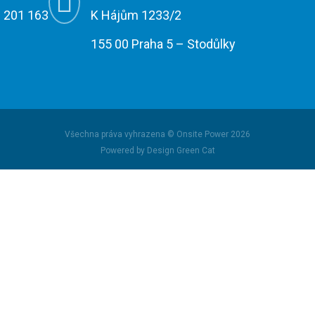

 201 163
K Hájům 1233/2
155 00 Praha 5 – Stodůlky
Všechna práva vyhrazena © Onsite Power 2026
Powered by Design Green Cat