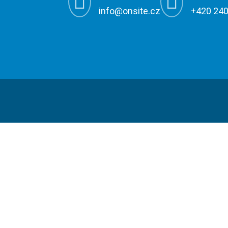


info@onsite.cz
+420 240