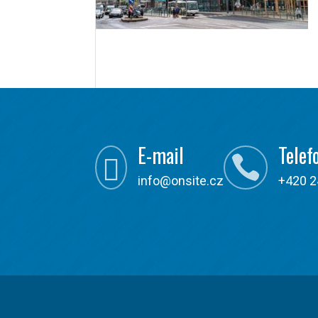
E-mail
Telef


info@onsite.cz
+420 2