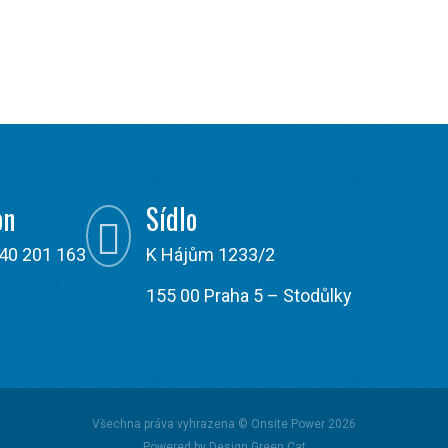
on
Sídlo

40 201 163
K Hájům 1233/2
155 00 Praha 5 – Stodůlky
Všechna práva vyhrazena © Onsite Power 2026
Powered by Design Green Cat