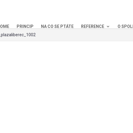
OME
PRINCIP
NA CO SE PTÁTE
REFERENCE
O SPOL
plazaliberec_1002