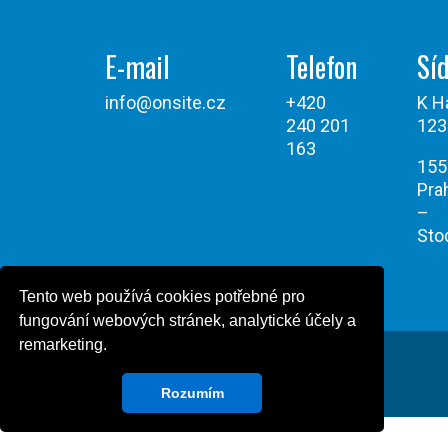
E-mail
Telefon
Síd
info@onsite.cz
+420
K H
240 201
123
163
155
Pra
–
Sto
Tento web používá cookies potřebné pro
fungování webových stránek, analytické účely a
remarketing.
Všechna práva vyhrazena © Onsite Power 2026
Powered by Design Green Cat
Rozumím