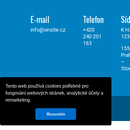
E-mail
Telefon
Síd
info@onsite.cz
+420
K H
240 201
123
163
155
Pra
–
Sto
Tento web používá cookies potřebné pro
fungování webových stránek, analytické účely a
remarketing.
Všechna práva vyhrazena © Onsite Power 2026
Powered by Design Green Cat
Rozumím