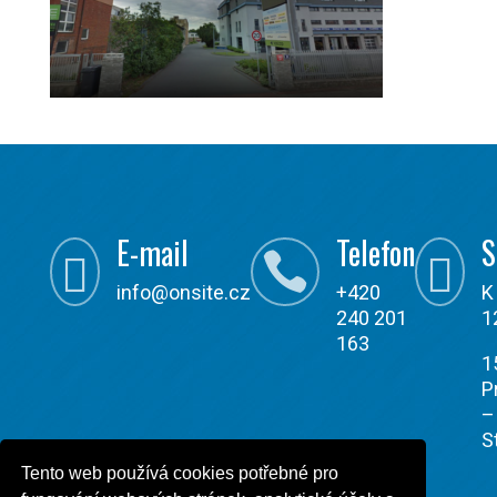
E-mail
Telefon
S



info@onsite.cz
+420
K
240 201
1
163
1
P
–
S
Tento web používá cookies potřebné pro