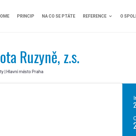
OME
PRINCIP
NA CO SE PTÁTE
REFERENCE
O SPOL
ota Ruzyně, z.s.
ty | Hlavní město Praha
I
C