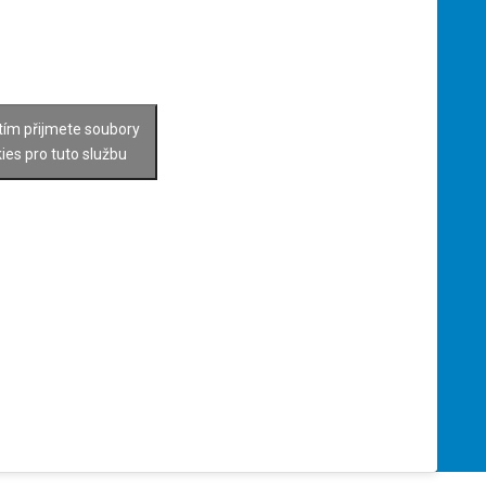
tím přijmete soubory
ies pro tuto službu