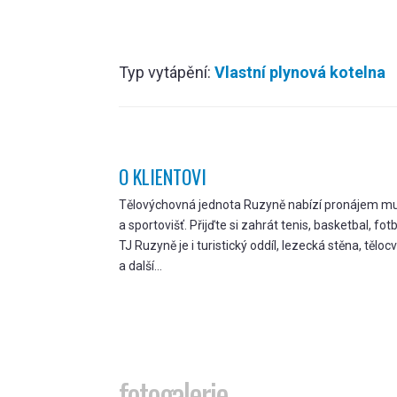
Typ vytápění:
Vlastní plynová kotelna
O KLIENTOVI
Tělovýchovná jednota Ruzyně nabízí pronájem mul
a sportovišť. Přijďte si zahrát tenis, basketbal, fotb
TJ Ruzyně je i turistický oddíl, lezecká stěna, tělo
a další…
fotogalerie