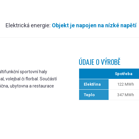
Elektrická energie:
Objekt je napojen na nízké napětí
ÚDAJE O VÝROBĚ
tifunkční sportovní haly
Spotřeba
al, volejbal či florbal. Součástí
Elektřina
122 MWh
cvična, ubytovna a restaurace
Teplo
347 MWh