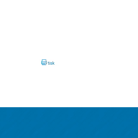

tisk