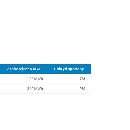
Z toho výroba KGJ
Pokrytí spotřeby
92 MWh
76%
340 MWh
98%