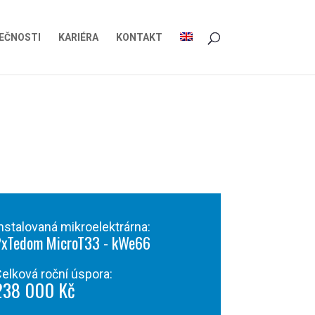
EČNOSTI
KARIÉRA
KONTAKT
nstalovaná mikroelektrárna:
2xTedom MicroT33 - kWe66
elková roční úspora:
238 000 Kč