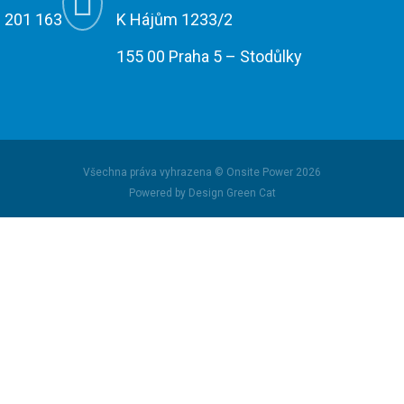

 201 163
K Hájům 1233/2
155 00 Praha 5 – Stodůlky
Všechna práva vyhrazena © Onsite Power 2026
Powered by Design Green Cat