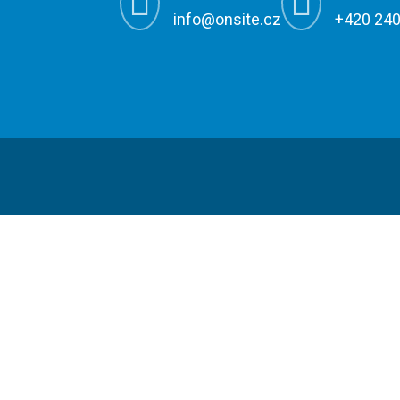


info@onsite.cz
+420 240