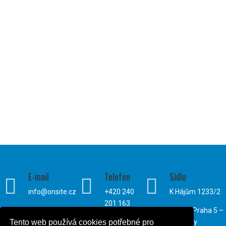
E-mail
Telefon
Sídlo



info@onsite.cz
+420 240
K Hájům 1233/2
201 163
155 00 Praha 5 –
Stodůlky
Tento web používá cookies potřebné pro