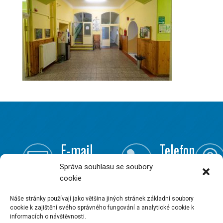
E-mail
Telefon



Správa souhlasu se soubory
info@onsite.cz
+420
cookie
240 201
163
Náše stránky používají jako většina jiných stránek základní soubory
cookie k zajištění svého správného fungování a analytické cookie k
informacích o návštěvnosti.