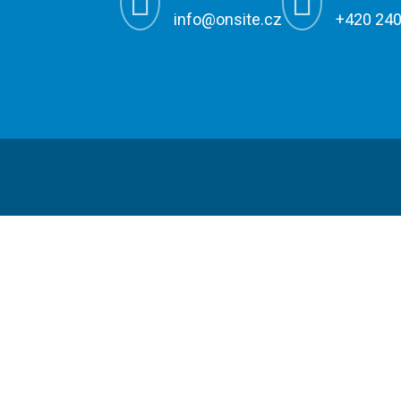


info@onsite.cz
+420 240