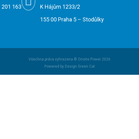

 201 163
K Hájům 1233/2
155 00 Praha 5 – Stodůlky
Všechna práva vyhrazena © Onsite Power 2026
Powered by Design Green Cat