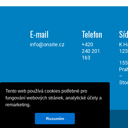
E-mail
Telefon
Síd
info@onsite.cz
+420
K H
240 201
123
163
155
Pra
–
Sto
Tento web používá cookies potřebné pro
fungování webových stránek, analytické účely a
remarketing.
Rozumím
Všechna práva vyhrazena © Onsite Power 2026
Powered by Design Green Cat