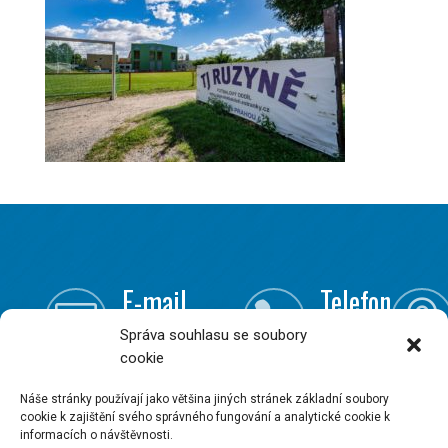
E-mail
Telefon



Správa souhlasu se soubory
info@onsite.cz
+420
cookie
240 201
163
Náše stránky používají jako většina jiných stránek základní soubory
cookie k zajištění svého správného fungování a analytické cookie k
informacích o návštěvnosti.