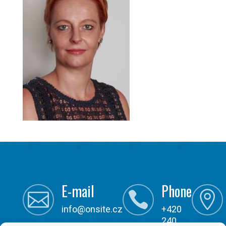
E-mail
Phone



info@onsite.cz
+420
240