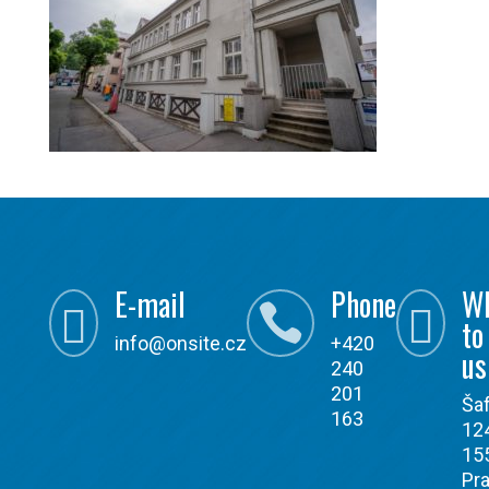
E-mail
Phone
W



to
info@onsite.cz
+420
us
240
201
Ša
163
12
15
Pra